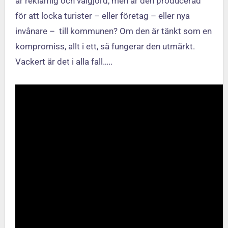
är reklamig och välgjord, men är den producerad
för att locka turister – eller företag – eller nya
invånare – till kommunen? Om den är tänkt som en
kompromiss, allt i ett, så fungerar den utmärkt.
Vackert är det i alla fall…..